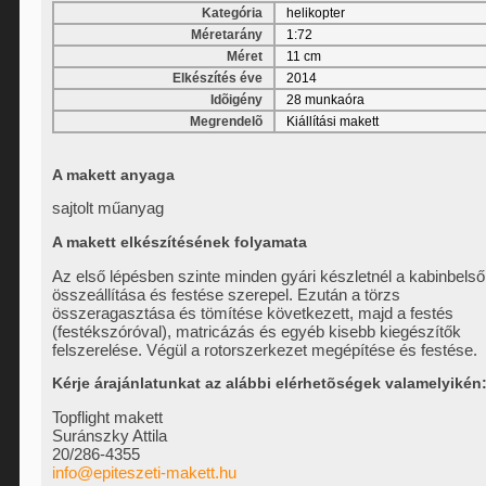
Kategória
helikopter
Méretarány
1:72
Méret
11 cm
Elkészítés éve
2014
Idõigény
28 munkaóra
Megrendelõ
Kiállítási makett
A makett anyaga
sajtolt műanyag
A makett elkészítésének folyamata
Az első lépésben szinte minden gyári készletnél a kabinbelső
összeállítása és festése szerepel. Ezután a törzs
összeragasztása és tömítése következett, majd a festés
(festékszóróval), matricázás és egyéb kisebb kiegészítők
felszerelése. Végül a rotorszerkezet megépítése és festése.
Kérje árajánlatunkat
az alábbi elérhetõségek valamelyikén
Topflight makett
Suránszky Attila
20/286-4355
info@epiteszeti-makett.hu