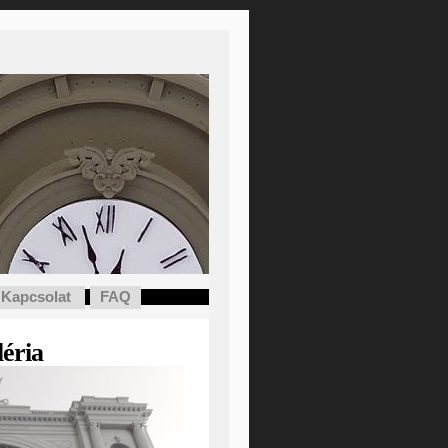
Kapcsolat
FAQ
léria