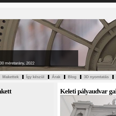
100 méretarány, 2022
Makettek
Így készül
Árak
Blog
3D nyomtatás
kett
Keleti pályaudvar ga