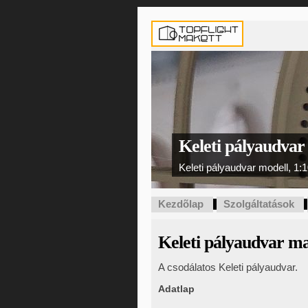
Keleti pályaudvar
Keleti pályaudvar modell, 1:
Kezdõlap
Szolgáltatások
Keleti pályaudvar ma
A csodálatos Keleti pályaudvar.
Adatlap