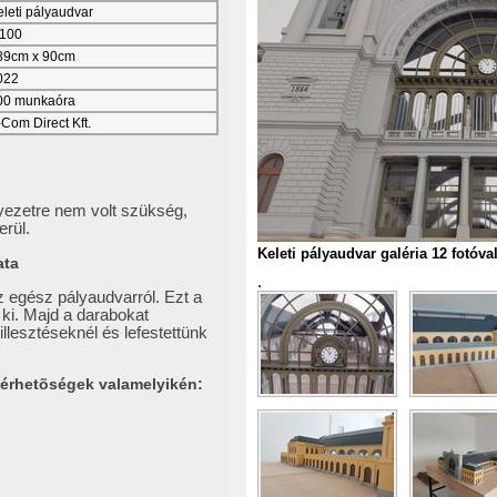
leti pályaudvar
:100
89cm x 90cm
022
00 munkaóra
Com Direct Kft.
yezetre nem volt szükség,
erül.
Keleti pályaudvar galéria 12 fotóva
ata
.
z egész pályaudvarról. Ezt a
 ki. Majd a darabokat
illesztéseknél és lefestettünk
lérhetõségek valamelyikén: