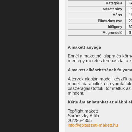
Kategória
Ke
Méretarány
1
Méret
1
Elkészítés éve
2
Idõigény
6
Megrendelõ
S-
A makett anyaga
Ennél a makettnél alapra és körn
mert egy méretes terepasztalra k
A makett elkészítésének folyam
A tervek alapján modell készült a
modellt daraboltuk és nyomtattuk
összeragasztottuk, tömítettük az 
mindent.
Kérje árajánlatunkat
az alábbi e
Topflight makett
Suránszky Attila
20/286-4355
info@epiteszeti-makett.hu