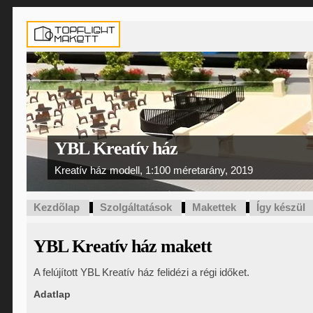
YBL Kreatív ház
Kreatív ház modell, 1:100 méretarány, 2019
Kezdõlap
Szolgáltatások
Makettek
Így készül
YBL Kreatív ház makett
A felújított YBL Kreatív ház felidézi a régi időket.
Adatlap