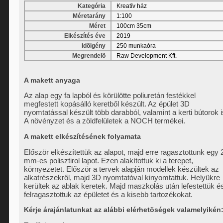
Kategória
Kreatív ház
Méretarány
1:100
Méret
100cm 35cm
Elkészítés éve
2019
Idõigény
250 munkaóra
Megrendelõ
Raw Development Kft.
A makett anyaga
Az alap egy fa lapból és körülötte poliuretán festékkel
megfestett kopásálló keretből készült. Az épület 3D
nyomtatással készült több darabból, valamint a kerti bútorok i
A növényzet és a zöldfelületek a NOCH termékei.
A makett elkészítésének folyamata
Először elkészítettük az alapot, majd erre ragasztottunk egy 
mm-es polisztirol lapot. Ezen alakítottuk ki a terepet,
környezetet. Először a tervek alapján modellek készültek az
alkatrészekről, majd 3D nyomtatóval kinyomtattuk. Helyükre
kerültek az ablak keretek. Majd maszkolás után lefestettük é
felragasztottuk az épületet és a kisebb tartozékokat.
Kérje árajánlatunkat
az alábbi elérhetõségek valamelyikén